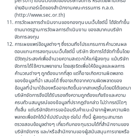
person) ได้บนเว็บไซต์ของบริษัทจัดการ หรือโดยผ่านเครือ
GCA AIA-GAA-UH, AIA-GMA-UH) -
Fund commentary
30 มิถุนายน 2569
ข่ายอินเทอร์เน็ตของสำนักงานคณะกรรมการ ก.ล.ต.
พฤษภาคม 2569
(http://www.sec.or.th)
การวัดผลการดำเนินงานของกองทุนบนเว็บไซต์นี้ ได้จัดทำขึ้น
ตามมาตรฐานการวัดผลการดำเนินงาน ของสมาคมบริษัท
แสดงเพิ่มเติม
จัดการลงทุน
การเผยแพร่ข้อมูลต่างๆ ซึ่งรวมถึงโปรแกรมการคำนวณผล
ตอบแทนการลงทุนบนเว็บไซต์นี้ บริษัท จัดการได้จัดทำขึ้นโดย
สำรวจเอไอเอ
มีวัตถุประสงค์เพื่ออำนวยความสะดวกให้แก่ผู้ลงทุน แม้บริษัท
จัดการได้ใช้ความพยายาม โดยสุจริตเพื่อให้ข้อมูลและผลการ
กองทุนและบริการ
คำนวณต่างๆ ถูกต้องมากที่สุด แต่ก็อาจเกิดความผิดพลาด
ของข้อมูลที่นำ เสนอได้ ซึ่งอาจเกิดจากความผิดพลาดของ
มุมมองการลงทุนและข่าวสาร
ข้อมูลที่นำมาใช้เองหรืออาจเกิดขึ้นจากสาเหตุอื่นโดยมิได้เจตนา
บริษัทจัดการจึงมิได้รับรองถึงความถูกต้องแท้จริงและความ
ศูนย์ช่วยเหลือและบริการลูกค้า
ครบถ้วนสมบูรณ์ของข้อมูลที่ปรากฏดังกล่าว ไม่ว่ากรณีใดๆ
ทั้งสิ้น แต่บริษัทจัดการขอน้อมรับคำแนะนำจากผู้พบความผิด
พลาดเพื่อจักได้นำไปปรับปรุง ต่อไป ทั้งนี้ ผู้ลงทุนสามารถ
บริษัท หลักทรัพย์จัดการกองทุน เอไอเอ (ประเทศไทย) จำกัด
ตรวจสอบข้อมูลต่างๆ เกี่ยวกับกองทุนรวมได้ที่สำนักงานของ
เว็บไซต์นี้ใช้คุกกี้เพื่อวัตถุประสงค์ในการปรับปรุงประสบการณ์ของผู้ใช้ให้ดียิ่ง
+ 662 353 8822 กด 1
บริษัทจัดการ และ/หรือสำนักงานของผู้สนับสนุนการขายหรือ
ขึ้น ท่านสามารถศึกษารายละเอียดเพิ่มเติมเกี่ยวกับประเภทของคุกกี้ที่เราจัด