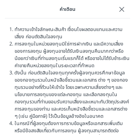
คำเตือน
นัดหมายเพื่อทำธุรกรรม
ทำความเข้าใจลักษณะสินค้า เงื่อนไขผลตอบแทนและความ
เสี่ยง ก่อนตัดสินใจลงทุน
มุมมองการลงทุน
การลงทุนในหน่วยลงทุนมิใช่การฝากเงิน และมีความเสี่ยง
ของการลงทุน ผู้ลงทุนอาจได้รับเงินลงทุนคืนมากกว่าหรือ
น้อยกว่าเงินที่ท่านลงทุนเริ่มแรกก็ได้ หรืออาจไม่ได้รับชำระเงิน
ค่าขายคืนหน่วยลงทุนในระยะเวลาที่กำหนด
ดังนั้น ก่อนตัดสินใจลงทุนทุกครั้งผู้ลงทุนควรศึกษาข้อมูล
ของกองทุนรวมในหนังสือชี้ชวนและเอกสาร ต่าง ๆ ของกอง
ทุนรวมอย่างถี่ถ้วนให้เข้าใจ โดยเฉพาะความเสี่ยงต่างๆ และ
Fund commentary
Global market outlook
นโยบายการลงทุนของแต่ละกองทุน และเลือกลงทุนใน
กองทุนรวมที่ท่านยอมรับความเสี่ยงและเหมาะกับวัตถุประสงค์
Monthly investment update
การลงทุนของท่าน และควรเก็บหนังสือชี้ชวนและเอกสารต่าง
ๆ (เช่น คู่มือภาษี) ไว้เป็นข้อมูลอ้างอิงในอนาคต
Underlying funds playbook
ในกรณีที่ผู้ลงทุนต้องการทราบข้อมูลหรือเอกสารเพิ่มเติม
Quarterly investment insights
หรือมีข้อสงสัยเกี่ยวกับการลงทุน ผู้ลงทุนสามารถติดต่อ