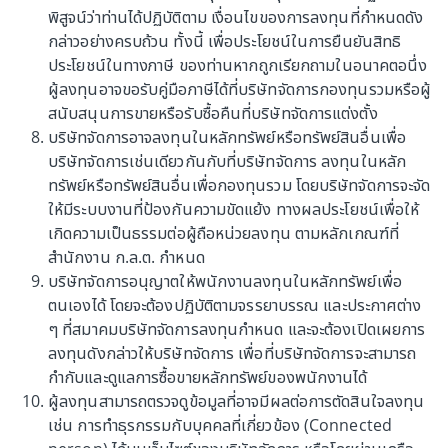
30 มิถุนายน 2569
พิสูจน์ว่าท่านได้ปฏิบัติตาม เงื่อนไขของการลงทุนที่กำหนดดัง
กล่าวอย่างครบถ้วน ทั้งนี้ เพื่อประโยชน์ในการยืนยันสิทธิ
ประโยชน์ในทางภาษี ของท่านหากถูกเรียกถามในอนาคตอนึ่ง
AIA ALLOCATION FUNDS COMMENTARY
ผู้ลงทุนอาจขอรับคู่มือภาษีได้ที่บริษัทจัดการกองทุนรวมหรือผู้
(AIA-TAA, AIA-TMA, AIA-TCA) - พฤษภาคม
สนับสนุนการขายหรือรับซื้อคืนที่บริษัทจัดการแต่งตั้ง
บริษัทจัดการอาจลงทุนในหลักทรัพย์หรือทรัพย์สินอื่นเพื่อ
2569
Fund commentary
30 มิถุนายน 2569
บริษัทจัดการเช่นเดียวกันกับที่บริษัทจัดการ ลงทุนในหลัก
ทรัพย์หรือทรัพย์สินอื่นเพื่อกองทุนรวม โดยบริษัทจัดการจะจัด
ให้มีระบบงานที่ป้องกันความขัดแย้ง ทางผลประโยชน์เพื่อให้
เกิดความเป็นธรรมต่อผู้ถือหน่วยลงทุน ตามหลักเกณฑ์ที่
AIA GLOBAL EQUITY FUND & AIA
สำนักงาน ก.ล.ต. กำหนด
GLOBAL MODERATE STRATEGIC
บริษัทจัดการอนุญาตให้พนักงานลงทุนในหลักทรัพย์เพื่อ
ALLOCATION FUND COMMENTARY (AIA-
Fund commentary
ตนเองได้ โดยจะต้องปฏิบัติตามจรรยาบรรณ และประกาศต่าง
30 มิถุนายน 2569
GEQ, AIA-GMSH) - พฤษภาคม 2569
ๆ ที่สมาคมบริษัทจัดการลงทุนกำหนด และจะต้องเปิดเผยการ
ลงทุนดังกล่าวให้บริษัทจัดการ เพื่อที่บริษัทจัดการจะสามารถ
กำกับและดูแลการซื้อขายหลักทรัพย์ของพนักงานได้
AIA GLOBAL ALLOCATION FUNDS
ผู้ลงทุนสามารถตรวจดูข้อมูลที่อาจมีผลต่อการตัดสินใจลงทุน
COMMENTARY (AIA-GAA, AIA-GMA, AIA-
เช่น การทำธุรกรรมกับบุคคลที่เกี่ยวข้อง (Connected