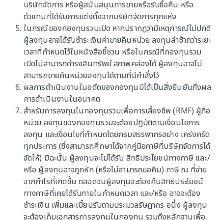
บริษัทจัดการ หรือผู้สนับสนุนการขายหรือรับซื้อคืน หรือ
Special fund insights
Flash event update
ตัวแทนที่ได้รับการแต่งตั้งจากบริษัทจัดการทุกแห่ง
ในกรณีของกองทุนรวมเปิด หากปรากฏว่ามีเหตุการณ์ไม่ปกติ
ผู้ลงทุนอาจได้รับชำระเงินค่าขายคืนหน่วย ลงทุนล่าช้ากว่าระยะ
เวลาที่กำหนดไว้ในหนังสือชี้ชวน หรือในกรณีที่กองทุนรวม
เปิดไม่สามารถดำรงสินทรัพย์ สภาพคล่องได้ ผู้ลงทุนอาจไม่
2569
สามารถขายคืนหน่วยลงทุนได้ตามที่มีคำสั่งไว้
ผลการดำเนินงานในอดีตของกองทุนมิได้เป็นสิ่งยืนยันถึงผล
การดำเนินงานในอนาคต
AIA Global Active Income Fund (AIA-
สำหรับการลงทุนในกองทุนรวมเพื่อการเลี้ยงชีพ (RMF) ผู้ถือ
GAIF) - พฤษภาคม 2569
หน่วย ลงทุนของกองทุนรวมจะต้องปฏิบัติตามเงื่อนไขการ
ลงทุน และเงื่อนไขที่กำหนดโดยกรมสรรพากรอย่าง เคร่งครัด
Fund commentary
30 มิถุนายน 2569
ทุกประการ (ซึ่งสามารถศึกษาได้จากคู่มือภาษีที่บริษัทจัดการได้
จัดให้) มิฉะนั้น ผู้ลงทุนจะไม่ได้รับ สิทธิประโยชน์ทางภาษี และ/
หรือ ผู้ลงทุนอาจถูกหัก (หรือไม่สามารถขอคืน) ภาษี ณ ที่จ่าย
จากกำไรที่เกิดขึ้น ตลอดจนผู้ลงทุนจะต้องคืนสิทธิประโยชน์
AIA COMBINED ALLOCATION FUNDS
ทางภาษีที่เคยได้รับภายในกำหนดเวลา และ/หรือ อาจจะต้อง
COMMENTARY (AIA-IAA, AIA-IMA, AIA-
ชำระเงิน เพิ่มและเบี้ยปรับตามประมวลรัษฎากร อนึ่ง ผู้ลงทุน
ICA) - พฤษภาคม 2569
Fund commentary
จะต้องเก็บเอกสารการลงทุนในกองทุน รวมถึงหลักฐานเพื่อ