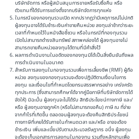
บริษัทจัดการ หรือผู้สนับสนุนการขายหรือรับซื้อคืน หรือ
ตัวแทนที่ได้รับการแต่งตั้งจากบริษัทจัดการทุกแห่ง
ทั้งหมด
ในกรณีของกองทุนรวมเปิด หากปรากฏว่ามีเหตุการณ์ไม่ปกติ
ผู้ลงทุนอาจได้รับชำระเงินค่าขายคืนหน่วย ลงทุนล่าช้ากว่าระยะ
เวลาที่กำหนดไว้ในหนังสือชี้ชวน หรือในกรณีที่กองทุนรวม
ระดับความเสี่ยง
เปิดไม่สามารถดำรงสินทรัพย์ สภาพคล่องได้ ผู้ลงทุนอาจไม่
สามารถขายคืนหน่วยลงทุนได้ตามที่มีคำสั่งไว้
ทั้งหมด
ผลการดำเนินงานในอดีตของกองทุนมิได้เป็นสิ่งยืนยันถึงผล
การดำเนินงานในอนาคต
สำหรับการลงทุนในกองทุนรวมเพื่อการเลี้ยงชีพ (RMF) ผู้ถือ
ค้นหา
หน่วย ลงทุนของกองทุนรวมจะต้องปฏิบัติตามเงื่อนไขการ
ลงทุน และเงื่อนไขที่กำหนดโดยกรมสรรพากรอย่าง เคร่งครัด
ทุกประการ (ซึ่งสามารถศึกษาได้จากคู่มือภาษีที่บริษัทจัดการได้
จัดให้) มิฉะนั้น ผู้ลงทุนจะไม่ได้รับ สิทธิประโยชน์ทางภาษี และ/
ผลการค้นหากองทุน
(
22
)
หรือ ผู้ลงทุนอาจถูกหัก (หรือไม่สามารถขอคืน) ภาษี ณ ที่จ่าย
จากกำไรที่เกิดขึ้น ตลอดจนผู้ลงทุนจะต้องคืนสิทธิประโยชน์
หน่วยและราคาแสดงเป็นเงินบาท (THB) ทั้งหมด
ทางภาษีที่เคยได้รับภายในกำหนดเวลา และ/หรือ อาจจะต้อง
ชำระเงิน เพิ่มและเบี้ยปรับตามประมวลรัษฎากร อนึ่ง ผู้ลงทุน
จัดเรียงตาม: ชื่อกองทุน
จะต้องเก็บเอกสารการลงทุนในกองทุน รวมถึงหลักฐานเพื่อ