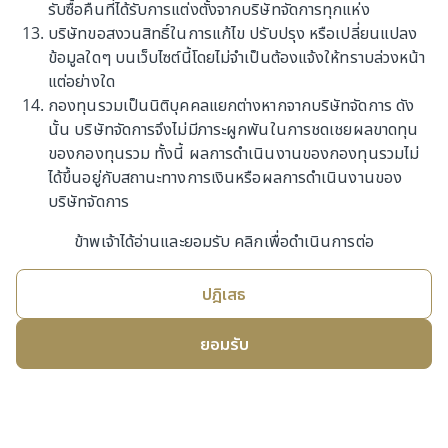
รับซื้อคืนที่ได้รับการแต่งตั้งจากบริษัทจัดการทุกแห่ง
ราคารับซื้อคืน/สับเปลี่ยนออก
9.7612
บริษัทขอสงวนสิทธิ์ในการแก้ไข ปรับปรุง หรือเปลี่ยนแปลง
ข้อมูลใดๆ บนเว็บไซต์นี้โดยไม่จำเป็นต้องแจ้งให้ทราบล่วงหน้า
มูลค่าทรัพย์สินสุทธิ
412,893,099.67
แต่อย่างใด
ข้อมูล ณ วันที่
6 สิงหาคม 2569
กองทุนรวมเป็นนิติบุคคลแยกต่างหากจากบริษัทจัดการ ดัง
นั้น บริษัทจัดการจึงไม่มีภาระผูกพันในการชดเชยผลขาดทุน
ของกองทุนรวม ทั้งนี้ ผลการดำเนินงานของกองทุนรวมไม่
กองทุนเปิด เอไอเอ คอมบายด์ เเอกเกรสซีฟ อโลเคชั่น ฟันด์
ได้ขึ้นอยู่กับสถานะทางการเงินหรือผลการดำเนินงานของ
(AIA-IAA)
บริษัทจัดการ
กองทุนรวมผสม
.
เสี่ยงสูง (6)
ข้าพเจ้าได้อ่านและยอมรับ คลิกเพื่อดำเนินการต่อ
มูลค่าหน่วยลงทุน
12.3316
ปฎิเสธ
เปลี่ยนแปลง (%)
-0.0195
ราคาขาย/สับเปลี่ยนเข้า
12.5296
ยอมรับ
ราคารับซื้อคืน/สับเปลี่ยนออก
12.3316
มูลค่าทรัพย์สินสุทธิ
11,270,638,742.89
ข้อมูล ณ วันที่
6 สิงหาคม 2569