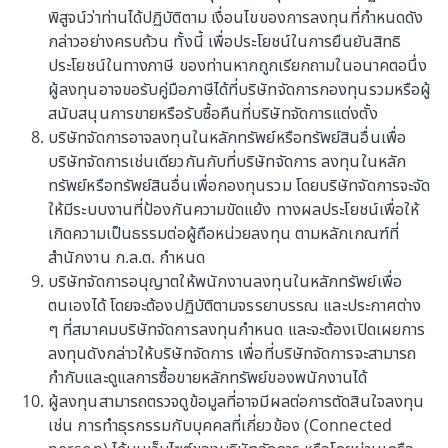
พิสูจน์ว่าท่านได้ปฏิบัติตาม เงื่อนไขของการลงทุนที่กำหนดดัง
กองทุนเปิด เอไอเอ โกลบอล แอกเกรสซีฟ อโลเคชั่น ฟันด์ (AIA-
กล่าวอย่างครบถ้วน ทั้งนี้ เพื่อประโยชน์ในการยืนยันสิทธิ
GAA)
ประโยชน์ในทางภาษี ของท่านหากถูกเรียกถามในอนาคตอนึ่ง
กองทุนรวมผสม ที่ลงทุนในต่างประเทศ
.
เสี่ยงสูง (6)
ผู้ลงทุนอาจขอรับคู่มือภาษีได้ที่บริษัทจัดการกองทุนรวมหรือผู้
สนับสนุนการขายหรือรับซื้อคืนที่บริษัทจัดการแต่งตั้ง
มูลค่าหน่วยลงทุน
13.5594
บริษัทจัดการอาจลงทุนในหลักทรัพย์หรือทรัพย์สินอื่นเพื่อ
เปลี่ยนแปลง (%)
-0.3066
บริษัทจัดการเช่นเดียวกันกับที่บริษัทจัดการ ลงทุนในหลัก
ทรัพย์หรือทรัพย์สินอื่นเพื่อกองทุนรวม โดยบริษัทจัดการจะจัด
ราคาขาย/สับเปลี่ยนเข้า
13.7771
ให้มีระบบงานที่ป้องกันความขัดแย้ง ทางผลประโยชน์เพื่อให้
ราคารับซื้อคืน/สับเปลี่ยนออก
13.5594
เกิดความเป็นธรรมต่อผู้ถือหน่วยลงทุน ตามหลักเกณฑ์ที่
สำนักงาน ก.ล.ต. กำหนด
มูลค่าทรัพย์สินสุทธิ
18,171,291,347.47
บริษัทจัดการอนุญาตให้พนักงานลงทุนในหลักทรัพย์เพื่อ
ข้อมูล ณ วันที่
6 สิงหาคม 2569
ตนเองได้ โดยจะต้องปฏิบัติตามจรรยาบรรณ และประกาศต่าง
ๆ ที่สมาคมบริษัทจัดการลงทุนกำหนด และจะต้องเปิดเผยการ
ลงทุนดังกล่าวให้บริษัทจัดการ เพื่อที่บริษัทจัดการจะสามารถ
กองทุนเปิด เอไอเอ โกลบอล โมเดอเรท อโลเคชั่น ฟันด์ (AIA-
กำกับและดูแลการซื้อขายหลักทรัพย์ของพนักงานได้
GMA)
ผู้ลงทุนสามารถตรวจดูข้อมูลที่อาจมีผลต่อการตัดสินใจลงทุน
เช่น การทำธุรกรรมกับบุคคลที่เกี่ยวข้อง (Connected
กองทุนรวมผสม ที่ลงทุนในต่างประเทศ
.
เสี่ยงปานกลางค่อนข้างสูง (5)