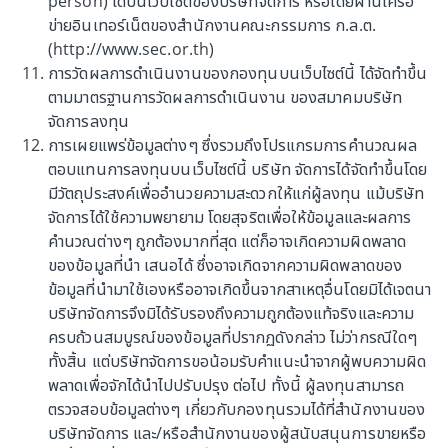
person) ได้บนเว็บไซต์ของบริษัทจัดการ หรือโดยผ่านเครือ
มูลค่าหน่วยลงทุน
11.5185
ข่ายอินเทอร์เน็ตของสำนักงานคณะกรรมการ ก.ล.ต.
(http://www.sec.or.th)
เปลี่ยนแปลง (%)
-0.2209
การวัดผลการดำเนินงานของกองทุนบนเว็บไซต์นี้ ได้จัดทำขึ้น
ราคาขาย/สับเปลี่ยนเข้า
11.7035
ตามมาตรฐานการวัดผลการดำเนินงาน ของสมาคมบริษัท
จัดการลงทุน
ราคารับซื้อคืน/สับเปลี่ยนออก
11.5185
การเผยแพร่ข้อมูลต่างๆ ซึ่งรวมถึงโปรแกรมการคำนวณผล
มูลค่าทรัพย์สินสุทธิ
2,736,050,420.13
ตอบแทนการลงทุนบนเว็บไซต์นี้ บริษัท จัดการได้จัดทำขึ้นโดย
มีวัตถุประสงค์เพื่ออำนวยความสะดวกให้แก่ผู้ลงทุน แม้บริษัท
ข้อมูล ณ วันที่
6 สิงหาคม 2569
จัดการได้ใช้ความพยายาม โดยสุจริตเพื่อให้ข้อมูลและผลการ
คำนวณต่างๆ ถูกต้องมากที่สุด แต่ก็อาจเกิดความผิดพลาด
ของข้อมูลที่นำ เสนอได้ ซึ่งอาจเกิดจากความผิดพลาดของ
กองทุนเปิด เอไอเอ โกลบอล คอนเวนชั่นนอล อโลเคชั่น ฟันด์
ข้อมูลที่นำมาใช้เองหรืออาจเกิดขึ้นจากสาเหตุอื่นโดยมิได้เจตนา
(AIA-GCA)
บริษัทจัดการจึงมิได้รับรองถึงความถูกต้องแท้จริงและความ
กองทุนรวมผสม ที่ลงทุนในต่างประเทศ
.
เสี่ยงปานกลางค่อนข้างสูง (5)
ครบถ้วนสมบูรณ์ของข้อมูลที่ปรากฏดังกล่าว ไม่ว่ากรณีใดๆ
ทั้งสิ้น แต่บริษัทจัดการขอน้อมรับคำแนะนำจากผู้พบความผิด
มูลค่าหน่วยลงทุน
9.7612
พลาดเพื่อจักได้นำไปปรับปรุง ต่อไป ทั้งนี้ ผู้ลงทุนสามารถ
เปลี่ยนแปลง (%)
-0.1218
ตรวจสอบข้อมูลต่างๆ เกี่ยวกับกองทุนรวมได้ที่สำนักงานของ
บริษัทจัดการ และ/หรือสำนักงานของผู้สนับสนุนการขายหรือ
ราคาขาย/สับเปลี่ยนเข้า
9.918